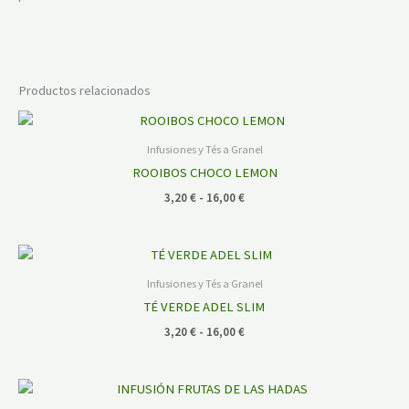
Productos relacionados
Rango
de
precios:
Infusiones y Tés a Granel
desde
ROOIBOS CHOCO LEMON
3,20 €
hasta
3,20
€
-
16,00
€
16,00 €
Rango
de
precios:
Infusiones y Tés a Granel
desde
TÉ VERDE ADEL SLIM
3,20 €
hasta
3,20
€
-
16,00
€
16,00 €
Rango
de