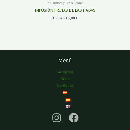
precios:
Infusiones y Tés a Granel
desde
INFUSIÓN FRUTAS DE LAS HADAS
3,20 €
hasta
3,20
€
-
16,00
€
16,00 €
Menú
Servicios
Silvia
Contacto