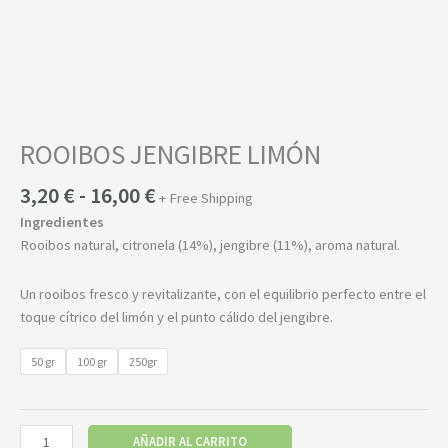
ROOIBOS JENGIBRE LIMÓN
3,20
€
-
16,00
€
+ Free Shipping
Ingredientes
Rooibos natural, citronela (14%), jengibre (11%), aroma natural.
Un rooibos fresco y revitalizante, con el equilibrio perfecto entre el
toque cítrico del limón y el punto cálido del jengibre.
50 gr
100 gr
250gr
AÑADIR AL CARRITO