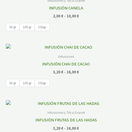
precios:
Infusiones y Tés a Granel
desde
INFUSIÓN CANELA
2,00 €
hasta
2,00
€
-
10,00
€
10,00 €
50 gr
100 gr
250gr
Rango
de
precios:
Infusiones
desde
INFUSIÓN CHAI DE CACAO
3,20 €
hasta
3,20
€
-
16,00
€
16,00 €
50 gr
100 gr
250gr
Rango
de
precios:
Infusiones y Tés a Granel
desde
INFUSIÓN FRUTAS DE LAS HADAS
3,20 €
hasta
3,20
€
-
16,00
€