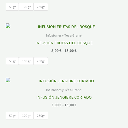
16,00 €
50 gr
100 gr
250gr
Rango
de
precios:
Infusiones y Tés a Granel
desde
INFUSIÓN FRUTAS DEL BOSQUE
3,00 €
hasta
3,00
€
-
15,00
€
15,00 €
50 gr
100 gr
250gr
Rango
de
precios:
Infusiones y Tés a Granel
desde
INFUSIÓN JENGIBRE CORTADO
3,00 €
hasta
3,00
€
-
15,00
€
15,00 €
50 gr
100 gr
250gr