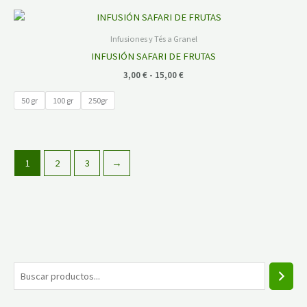
Rango
de
precios:
Infusiones y Tés a Granel
desde
INFUSIÓN SAFARI DE FRUTAS
3,00 €
hasta
3,00
€
-
15,00
€
15,00 €
50 gr
100 gr
250gr
1
2
3
→