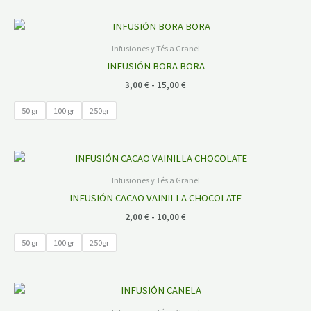
Rango
de
precios:
Infusiones y Tés a Granel
desde
INFUSIÓN BORA BORA
3,00 €
hasta
3,00
€
-
15,00
€
15,00 €
50 gr
100 gr
250gr
Rango
de
precios:
Infusiones y Tés a Granel
desde
INFUSIÓN CACAO VAINILLA CHOCOLATE
2,00 €
hasta
2,00
€
-
10,00
€
10,00 €
50 gr
100 gr
250gr
Rango
de