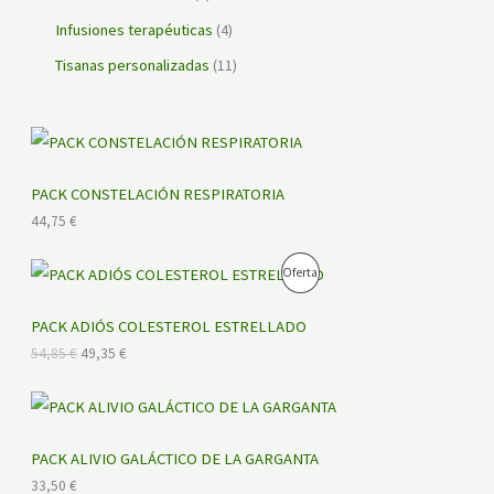
Infusiones terapéuticas
4
Tisanas personalizadas
11
PACK CONSTELACIÓN RESPIRATORIA
44,75
€
E
E
P
Oferta
l
l
p
p
R
r
r
PACK ADIÓS COLESTEROL ESTRELLADO
e
e
O
54,85
€
49,35
€
c
c
i
i
D
o
o
o
a
U
r
c
i
t
PACK ALIVIO GALÁCTICO DE LA GARGANTA
C
g
u
33,50
€
i
a