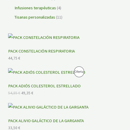
Infusiones terapéuticas
4
Tisanas personalizadas
11
PACK CONSTELACIÓN RESPIRATORIA
44,75
€
E
E
P
Oferta
l
l
p
p
R
r
r
PACK ADIÓS COLESTEROL ESTRELLADO
e
e
O
54,85
€
49,35
€
c
c
i
i
D
o
o
o
a
U
r
c
i
t
PACK ALIVIO GALÁCTICO DE LA GARGANTA
C
g
u
33,50
€
i
a